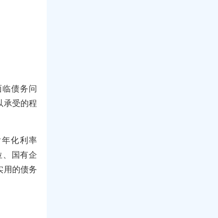
面临债务问
以承受的程
后年化利率
位、国有企
实用的债务