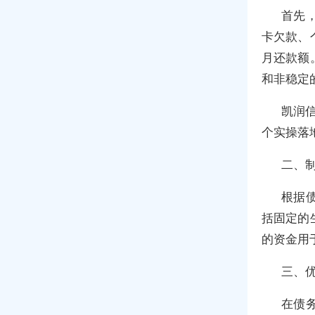
首先
卡欠款、
月还款额
和非稳定
凯润
个实操落地
二、
根据
括固定的
的资金用
三、
在债