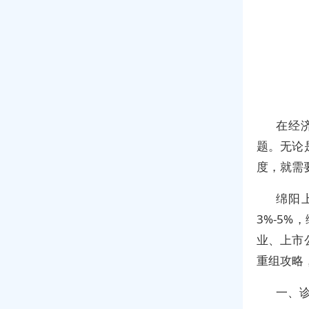
在经
题。无论
度，就需
绵阳
3%-5
业、上市
重组攻略
一、