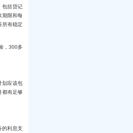
，包括贷记
款期限和每
等所有稳定
，300多
计划应该包
月都有足够
务的利息支