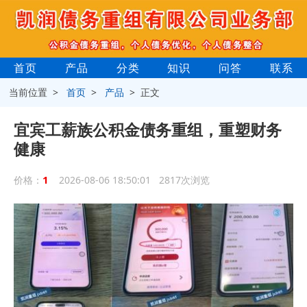
首页
产品
分类
知识
问答
联系
当前位置 >
首页
>
产品
> 正文
宜宾工薪族公积金债务重组，重塑财务
健康
1
价格：
2026-08-06 18:50:01 2817次浏览