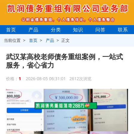
首页
产品
分类
知识
问答
联系
当前位置 >
首页
>
产品
> 正文
武汉某高校老师债务重组案例，一站式
服务，省心省力
1
价格：
2026-08-05 06:31:01 2612次浏览